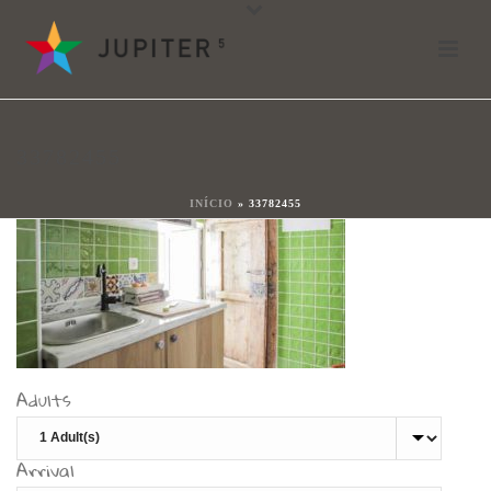
33782455
Por
shareit
Posted
17 de enero de 2018
In
33782455
0
INÍCIO
»
33782455
Adults
Arrival