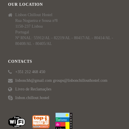
OUR LOCATION
Lisbon Chillout Hostel
Rua Nogueira e Sousa nº8
1150-237 Lisboa
Portugal
Nº RNAL: 55912/AL - 82219/AL - 80417/AL - 80414/AL -
80408/AL - 80405/AL
CONTACTS
+351 212 468 450
lisbonchh@gmail.com groups@lisbonchillouthostel.com
Livro de Reclamações
lisbon.chillout.hostel