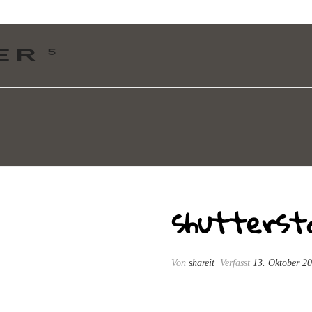
shutterst
Von
shareit
Verfasst
13. Oktober 2