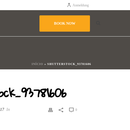
Anmeldung
BOOK NOW
INÍCIO
»
SHUTTERSTOCK_93781606
ock_93781606
017
In
0