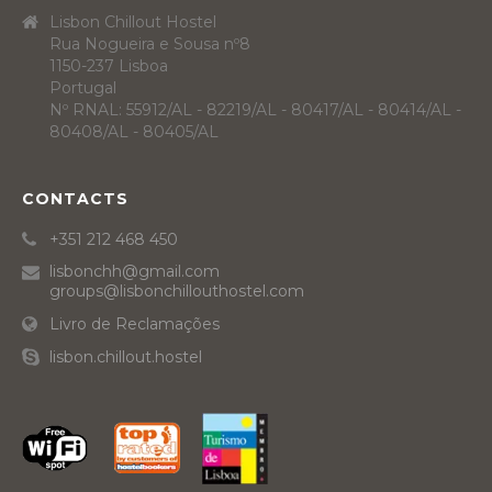
Lisbon Chillout Hostel
Rua Nogueira e Sousa nº8
1150-237 Lisboa
Portugal
Nº RNAL: 55912/AL - 82219/AL - 80417/AL - 80414/AL -
80408/AL - 80405/AL
CONTACTS
+351 212 468 450
lisbonchh@gmail.com
groups@lisbonchillouthostel.com
Livro de Reclamações
lisbon.chillout.hostel